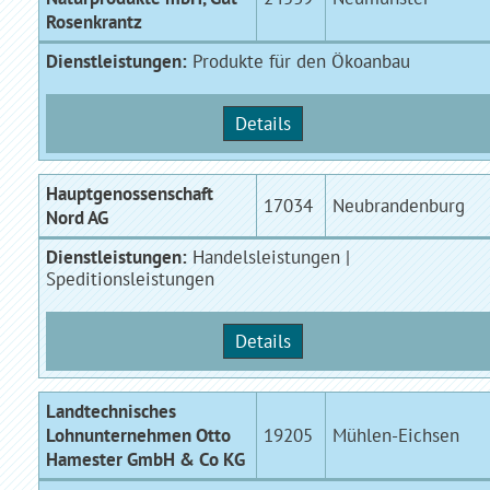
Rosenkrantz
Dienstleistungen:
Produkte für den Ökoanbau
Details
Hauptgenossenschaft
17034
Neubrandenburg
Nord AG
Dienstleistungen:
Handelsleistungen |
Speditionsleistungen
Details
Landtechnisches
Lohnunternehmen Otto
19205
Mühlen-Eichsen
Hamester GmbH & Co KG