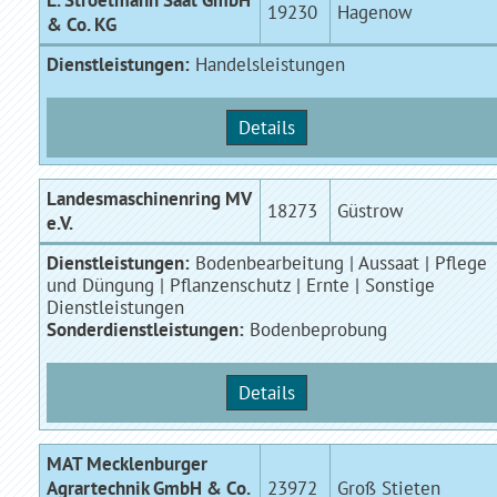
L. Stroetmann Saat GmbH
19230
Hagenow
& Co. KG
Dienstleistungen:
Handelsleistungen
Details
Landesmaschinenring MV
18273
Güstrow
e.V.
Dienstleistungen:
Bodenbearbeitung | Aussaat | Pflege
und Düngung | Pflanzenschutz | Ernte | Sonstige
Dienstleistungen
Sonderdienstleistungen:
Bodenbeprobung
Details
MAT Mecklenburger
Agrartechnik GmbH & Co.
23972
Groß Stieten