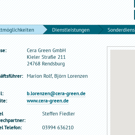
ktmöglichkeiten
Dienstleistungen
Sonderdiens
se:
Cera Green GmbH
Kieler Straße 211
24768 Rendsburg
äftsführer:
Marion Rolf, Björn Lorenzen
l:
b.lorenzen@cera-green.de
te:
www.cera-green.de
el
Steffen Fiedler
echpartner:
l Telefon:
03994 636210