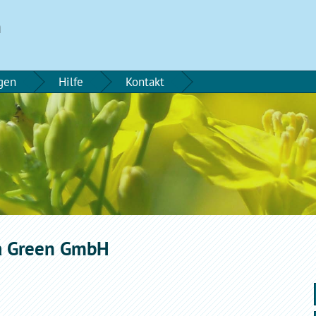
n
gen
Hilfe
Kontakt
a Green GmbH