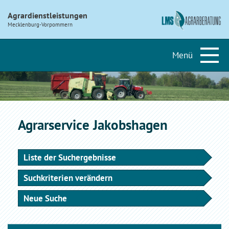
Agrardienstleistungen
Mecklenburg-Vorpommern
Agrarservice Jakobshagen
Liste der Suchergebnisse
Suchkriterien verändern
Neue Suche